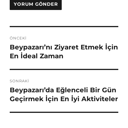
Yazı
ÖNCEKI
gezinmesi
Beypazarı’nı Ziyaret Etmek İçin
Önceki
yazı:
En İdeal Zaman
SONRAKI
Beypazarı’da Eğlenceli Bir Gün
Sonraki
yazı:
Geçirmek İçin En İyi Aktiviteler