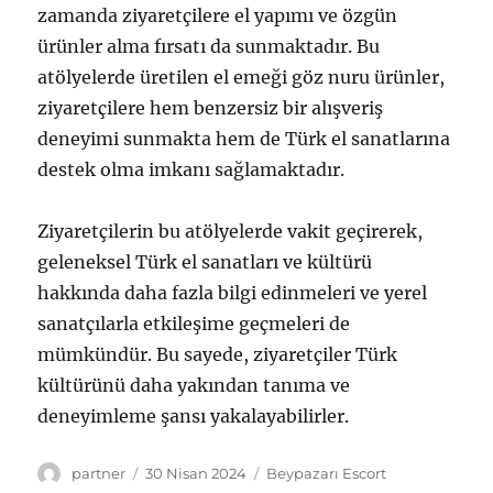
zamanda ziyaretçilere el yapımı ve özgün
ürünler alma fırsatı da sunmaktadır. Bu
atölyelerde üretilen el emeği göz nuru ürünler,
ziyaretçilere hem benzersiz bir alışveriş
deneyimi sunmakta hem de Türk el sanatlarına
destek olma imkanı sağlamaktadır.
Ziyaretçilerin bu atölyelerde vakit geçirerek,
geleneksel Türk el sanatları ve kültürü
hakkında daha fazla bilgi edinmeleri ve yerel
sanatçılarla etkileşime geçmeleri de
mümkündür. Bu sayede, ziyaretçiler Türk
kültürünü daha yakından tanıma ve
deneyimleme şansı yakalayabilirler.
Yazar
Yayın
Kategoriler
partner
30 Nisan 2024
Beypazarı Escort