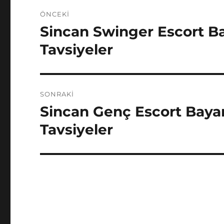
Yazı
ÖNCEKI
gezinmesi
Sincan Swinger Escort Bay
Önceki
yazı:
Tavsiyeler
SONRAKI
Sincan Genç Escort Bayan
Sonraki
yazı:
Tavsiyeler