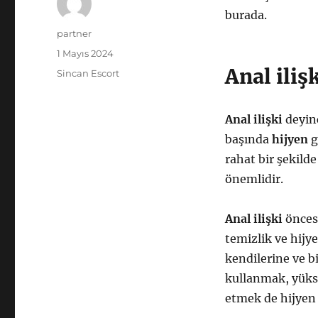
burada.
Yazar
partner
Yayın
1 Mayıs 2024
tarihi
Anal iliş
Kategoriler
Sincan Escort
Anal ilişki
deyinc
başında
hijyen
g
rahat bir şekild
önemlidir.
Anal ilişki
öncesi
temizlik ve hijy
kendilerine ve bi
kullanmak, yükse
etmek de hijyen 