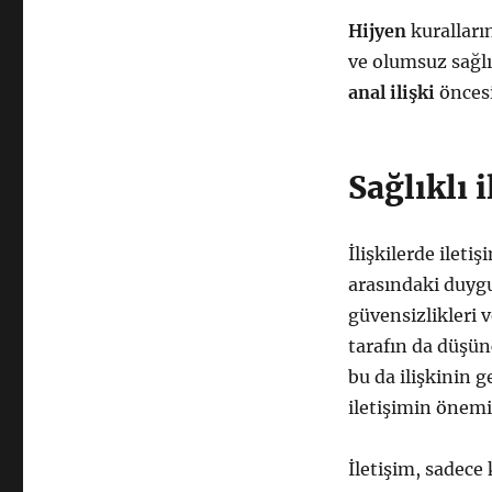
Hijyen
kuralları
ve olumsuz sağlık
anal ilişki
öncesi
Sağlıklı 
İlişkilerde iletiş
arasındaki duyg
güvensizlikleri v
tarafın da düşünc
bu da ilişkinin g
iletişimin önemi
İletişim, sadece