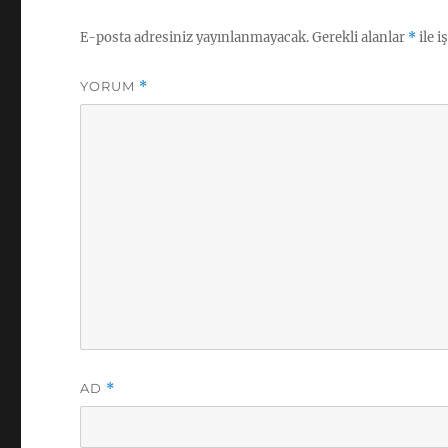
E-posta adresiniz yayınlanmayacak.
Gerekli alanlar
*
ile i
YORUM
*
AD
*